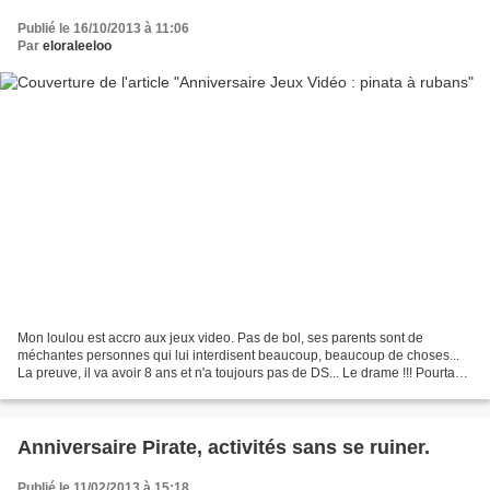
Publié le 16/10/2013 à 11:06
Par
eloraleeloo
Mon loulou est accro aux jeux video. Pas de bol, ses parents sont de
méchantes personnes qui lui interdisent beaucoup, beaucoup de choses...
La preuve, il va avoir 8 ans et n'a toujours pas de DS... Le drame !!! Pourtant,
nous sommes joueurs tous les...
Anniversaire Pirate, activités sans se ruiner.
Publié le 11/02/2013 à 15:18