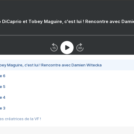
 DiCaprio et Tobey Maguire, c'est lui ! Rencontre avec Dam
bey Maguire, c'est lui ! Rencontre avec Damien Witecka
e 6
e 5
e 4
e 3
s créatrices de la VF !
e 2