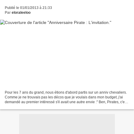
Publié le 01/01/2013 à 21:33
Par
eloraleeloo
Pour les 7 ans du grand, nous étions d'abord partis sur un anniv chevaliers.
Comme je ne trouvais pas les décos que je voulais dans mon budget, j'ai
demandé au premier intéressé s'il avait une autre envie :" Ben, Pirates, c'est
bien. Comme ça on pourra...