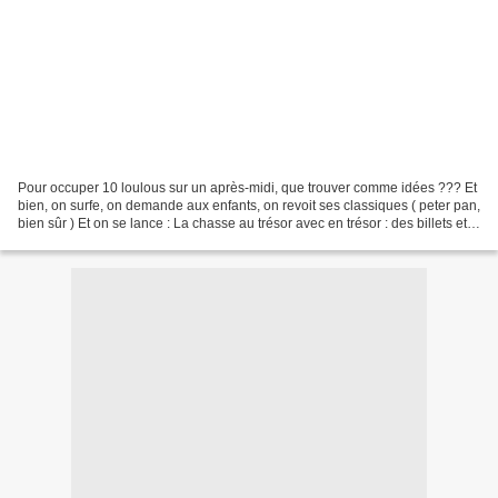
Pour occuper 10 loulous sur un après-midi, que trouver comme idées ??? Et
bien, on surfe, on demande aux enfants, on revoit ses classiques ( peter pan,
bien sûr ) Et on se lance : La chasse au trésor avec en trésor : des billets et
doublons fictifs (...