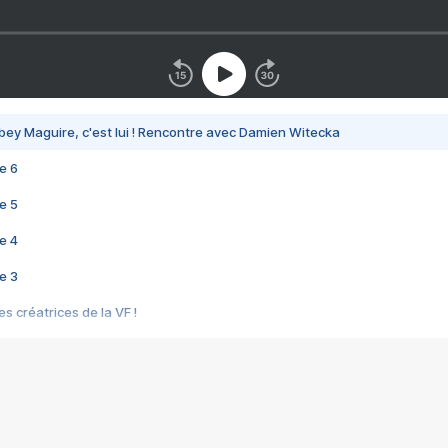
bey Maguire, c'est lui ! Rencontre avec Damien Witecka
e 6
e 5
e 4
e 3
s créatrices de la VF !
e 2
e 1
e Mektoub My Love arrive enfin ! Rencontre avec Shaïn Boumedine et Sal