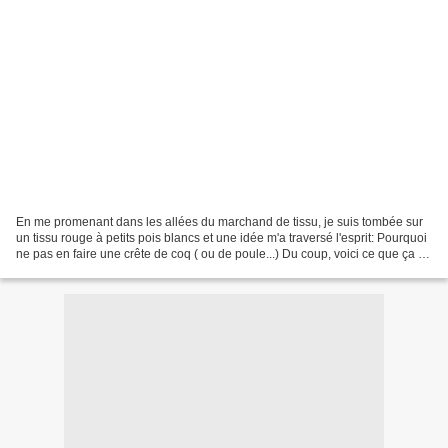
En me promenant dans les allées du marchand de tissu, je suis tombée sur
un tissu rouge à petits pois blancs et une idée m'a traversé l'esprit: Pourquoi
ne pas en faire une crête de coq ( ou de poule...) Du coup, voici ce que ça a
donné en premier essai...