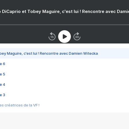
 DiCaprio et Tobey Maguire, c'est lui ! Rencontre avec Dam
bey Maguire, c'est lui ! Rencontre avec Damien Witecka
e 6
e 5
e 4
e 3
s créatrices de la VF !
e 2
e 1