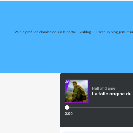
Voir le profil de
eloraleeloo
sur le portail Eklablog
Créer un blog gratuit s
Hall of Game
La folle origine du
0:00