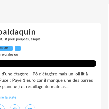
 baldaquin
,
,
,
lit
lit pour poupées
simple
08.2013
…
r eloraleeloo
'une étagère... Pô d'étagère mais un joli lit à
Puce : Payé 1 euro car il manque une des barres
planche ) et retaillage du matelas...
ire la suite