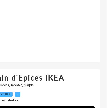
in d'Epices IKEA
,
,
moins
monter
simple
12.2011
…
r eloraleeloo