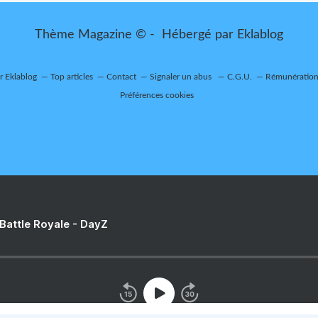
Thème Magazine © - Hébergé par
Eklablog
ur Eklablog
Top articles
Contact
Signaler un abus
C.G.U.
Rémunération 
Préférences cookies
 Battle Royale - DayZ