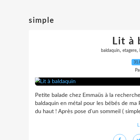
simple
Lit à
,
,
baldaquin
etagere
31.
Pa
Petite balade chez Emmaüs à la recherche d
baldaquin en métal pour les bébés de ma 
du haut ! Après pose d'un sommeil ( simple 
L