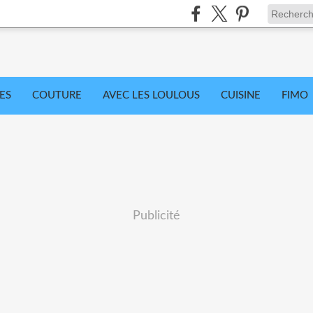
ES
COUTURE
AVEC LES LOULOUS
CUISINE
FIMO
Publicité