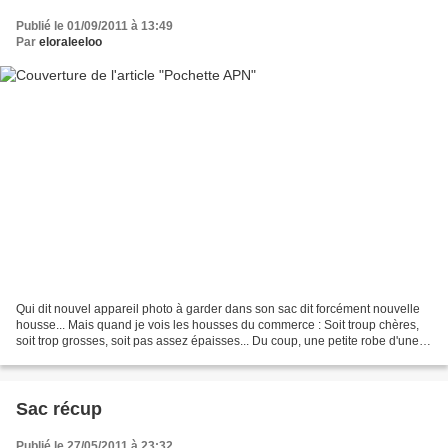
Publié le 01/09/2011 à 13:49
Par
eloraleeloo
Qui dit nouvel appareil photo à garder dans son sac dit forcément nouvelle
housse... Mais quand je vois les housses du commerce : Soit troup chères,
soit trop grosses, soit pas assez épaisses... Du coup, une petite robe d'une
poulette sortie d'un carton....
Sac récup
Publié le 27/05/2011 à 23:32