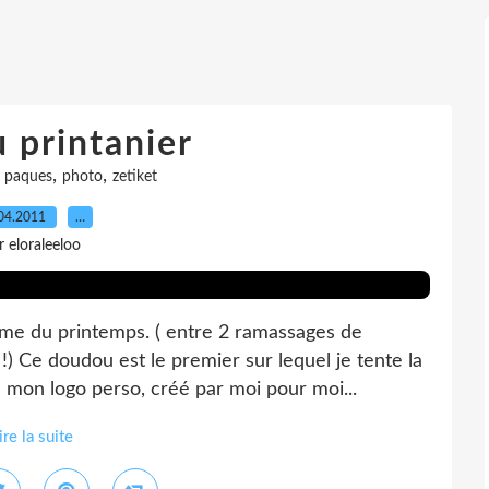
 printanier
,
,
,
paques
photo
zetiket
04.2011
…
r eloraleeloo
me du printemps. ( entre 2 ramassages de
!) Ce doudou est le premier sur lequel je tente la
 mon logo perso, créé par moi pour moi...
ire la suite