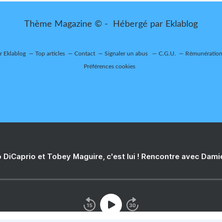
Thème Magazine © - Hébergé par
Eklablog
ur Eklablog
Top articles
Contact
Signaler un abus
C.G.U.
Rémunération 
Préférences cookies
 DiCaprio et Tobey Maguire, c'est lui ! Rencontre avec Dam