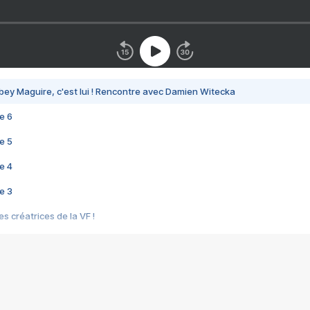
bey Maguire, c'est lui ! Rencontre avec Damien Witecka
e 6
e 5
e 4
e 3
s créatrices de la VF !
e 2
e 1
e Mektoub My Love arrive enfin ! Rencontre avec Shaïn Boumedine et Sal