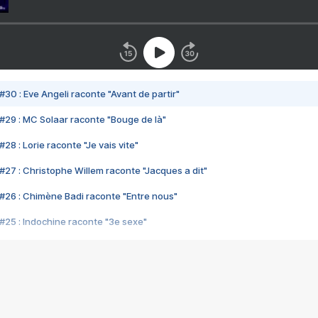
#30 : Eve Angeli raconte "Avant de partir"
#29 : MC Solaar raconte "Bouge de là"
28 : Lorie raconte "Je vais vite"
#27 : Christophe Willem raconte "Jacques a dit"
#26 : Chimène Badi raconte "Entre nous"
#25 : Indochine raconte "3e sexe"
#24 : Zaho raconte "C'est chelou"
#23 : Patrick Bruel raconte "Au café des délices"
#22 : Kyo raconte "Le chemin"