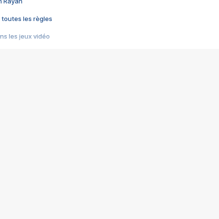
im Rayan
 toutes les règles
s les jeux vidéo
us choquant de Rockstar ? - Le scandale BULLY
e plus moche de Steam
du RÊVE tourne au CAUCHEMAR
pendant 8 heures
it… à tort
umiliés par un jeu vidéo
ire - Final Fantasy 8
ti un empire - Age of Empires
story DOFUS
tard, il crée l'un des pires jeux de tous les temps, MindsEye.