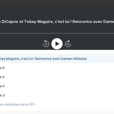
 DiCaprio et Tobey Maguire, c'est lui ! Rencontre avec Dam
bey Maguire, c'est lui ! Rencontre avec Damien Witecka
e 6
e 5
e 4
e 3
s créatrices de la VF !
e 2